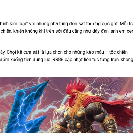
 binh kim loại” với những pha tung đòn sát thương cực gắt. Mỗi tr
ử chiến, khiến không khí trên sới đấu căng như dây đàn, anh em x
này. Chọi kê cựa sắt là lựa chọn cho những kèo máu – tốc chiến –
 đảm xuống tiền đúng lúc. RR88 cập nhật liên tục từng trận, khôn