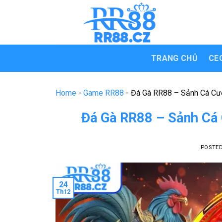
Skip
to
hôm nay – nhận ưu đãi điểm danh mỗi ngày lên đến 1.888.000đ! | Trải nghiệm 
content
TRANG CHỦ
CE
Home
-
Game RR88
-
Đá Gà RR88 – Sảnh Cá Cượ
Đá Gà RR88 – Sảnh Cá
POSTE
24
Th12