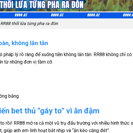
RR88 thổi lửa từng pha ra đòn
oàn, không lăn tăn
ó pháp lý rõ ràng để xuống tiền không lăn tăn. RR88 không chỉ có
ín từ những đơn vị tầm cỡ.
ông bằng.
ến bet thủ “gáy to” vì ăn đậm
to rồi! RR88 mở ra cả một vũ trụ đấu trường với nhiều hình thức 
, giúp anh em linh hoạt bắt nhịp và “ăn kèo căng đét”.