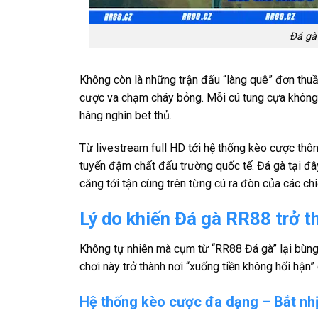
Đá gà
Không còn là những trận đấu “làng quê” đơn thu
cược va chạm cháy bỏng. Mỗi cú tung cựa không c
hàng nghìn bet thủ.
Từ livestream full HD tới hệ thống kèo cược thô
tuyến đậm chất đấu trường quốc tế. Đá gà tại đâ
căng tới tận cùng trên từng cú ra đòn của các ch
Lý do khiến Đá gà RR88 trở t
Không tự nhiên mà cụm từ “RR88 Đá gà” lại bùng 
chơi này trở thành nơi “xuống tiền không hối hận”
Hệ thống kèo cược đa dạng – Bắt nhị