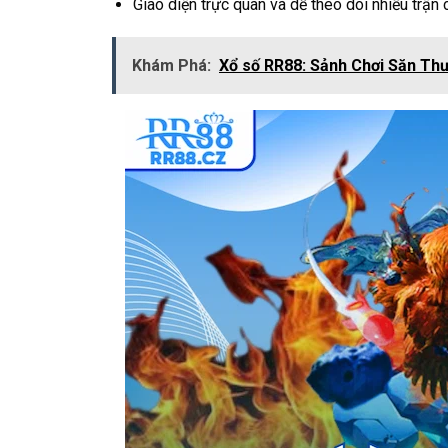
Giao diện trực quan và dễ theo dõi nhiều trận 
Khám Phá:
Xổ số RR88: Sảnh Chơi Săn Thư