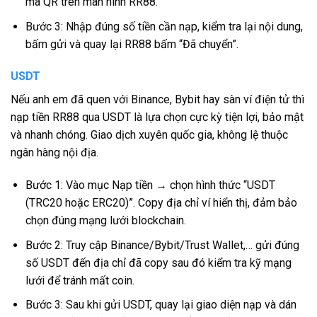
mã QR trên màn hình RR88.
Bước 3: Nhập đúng số tiền cần nạp, kiểm tra lại nội dung,
bấm gửi và quay lại RR88 bấm “Đã chuyển”.
USDT
Nếu anh em đã quen với Binance, Bybit hay sàn ví điện tử thì
nạp tiền RR88 qua USDT là lựa chọn cực kỳ tiện lợi, bảo mật
và nhanh chóng. Giao dịch xuyên quốc gia, không lệ thuộc
ngân hàng nội địa.
Bước 1: Vào mục Nạp tiền → chọn hình thức “USDT
(TRC20 hoặc ERC20)”. Copy địa chỉ ví hiển thị, đảm bảo
chọn đúng mạng lưới blockchain.
Bước 2: Truy cập Binance/Bybit/Trust Wallet,… gửi đúng
số USDT đến địa chỉ đã copy sau đó kiểm tra kỹ mạng
lưới để tránh mất coin.
Bước 3: Sau khi gửi USDT, quay lại giao diện nạp và dán