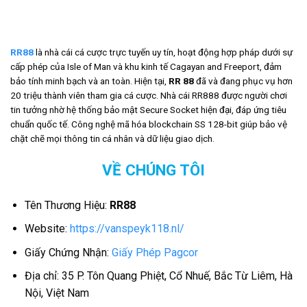
RR88
là nhà cái cá cược trực tuyến uy tín, hoạt động hợp pháp dưới sự
cấp phép của Isle of Man và khu kinh tế Cagayan and Freeport, đảm
bảo tính minh bạch và an toàn. Hiện tại,
RR 88
đã và đang phục vụ hơn
20 triệu thành viên tham gia cá cược. Nhà cái RR888 được người chơi
tin tưởng nhờ hệ thống bảo mật Secure Socket hiện đại, đáp ứng tiêu
chuẩn quốc tế. Công nghệ mã hóa blockchain SS 128-bit giúp bảo vệ
chặt chẽ mọi thông tin cá nhân và dữ liệu giao dịch.
VỀ CHÚNG TÔI
Tên Thương Hiệu:
RR88
Website:
https://vanspeyk118.nl/
Giấy Chứng Nhận:
Giấy Phép Pagcor
Địa chỉ: 35 P. Tôn Quang Phiệt, Cổ Nhuế, Bắc Từ Liêm, Hà
Nội, Việt Nam