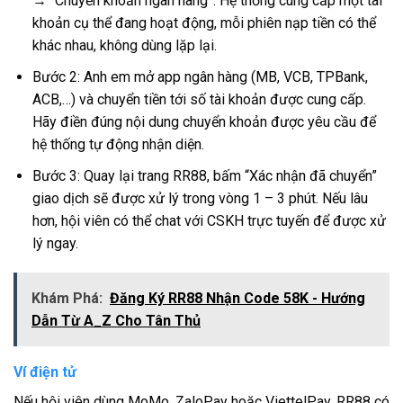
→ “Chuyển khoản ngân hàng”. Hệ thống cung cấp một tài
khoản cụ thể đang hoạt động, mỗi phiên nạp tiền có thể
khác nhau, không dùng lặp lại.
Bước 2: Anh em mở app ngân hàng (MB, VCB, TPBank,
ACB,…) và chuyển tiền tới số tài khoản được cung cấp.
Hãy điền đúng nội dung chuyển khoản được yêu cầu để
hệ thống tự động nhận diện.
Bước 3: Quay lại trang RR88, bấm “Xác nhận đã chuyển”
giao dịch sẽ được xử lý trong vòng 1 – 3 phút. Nếu lâu
hơn, hội viên có thể chat với CSKH trực tuyến để được xử
lý ngay.
Khám Phá:
Đăng Ký RR88 Nhận Code 58K - Hướng
Dẫn Từ A_Z Cho Tân Thủ
Ví điện tử
Nếu hội viên dùng MoMo, ZaloPay hoặc ViettelPay, RR88 có