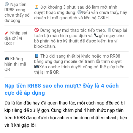
Nạp tiền
Đợi khoảng 3 phút, sau đó làm mới trình
RR88 xong
duyệt hoặc ứng dụng.
Nếu vẫn chưa thấy, hãy
chưa thấy số
chuẩn bị mã giao dịch và liên hệ CSKH.
dư cộng
Dừng ngay mọi thao tác tiếp theo.
Chụp lại
Nhập sai
toàn bộ màn hình giao dịch và
gửi ngay cho
địa chỉ ví
bộ phận hỗ trợ kỹ thuật để được kiểm tra ví
USDT
blockchain.
Thử đổi sang thiết bị khác hoặc mở RR88
Không
bằng ứng dụng mobile để tránh lỗi trình duyệt.
hiển thị mã
Xóa cache trình duyệt cũng có thể giúp hiển
QR
thị lại mã QR.
Nạp tiền RR88 sao cho mượt? Đây là 4 cách
cực dễ áp dụng
Dù là lần đầu hay đã quen thao tác, mỗi cách nạp đều có bí
kíp riêng để xử lý gọn. Cùng khám phá 4 hình thức nạp tiền
trên RR88 đang được hội anh em tin dùng nhất vì nhanh, tiện
và ít khi gặp lỗi.