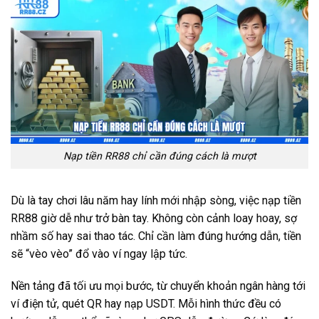
Nạp tiền RR88 chỉ cần đúng cách là mượt
Dù là tay chơi lâu năm hay lính mới nhập sòng, việc nạp tiền
RR88 giờ dễ như trở bàn tay. Không còn cảnh loay hoay, sợ
nhầm số hay sai thao tác. Chỉ cần làm đúng hướng dẫn, tiền
sẽ “vèo vèo” đổ vào ví ngay lập tức.
Nền tảng đã tối ưu mọi bước, từ chuyển khoản ngân hàng tới
ví điện tử, quét QR hay nạp USDT. Mỗi hình thức đều có