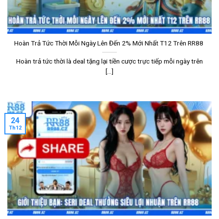
Đỉnh ở chỗ, khuyến mãi ở đây không chỉ dừng ở nạp nhận
quà mà là cả một hệ sinh thái săn thưởng xuyên suốt từ lúc
đăng ký đến khi rút tiền. Mỗi hội viên như bước vào một
Hoàn Trả Tức Thời Mỗi Ngày Lên Đến 2% Mới Nhất T12 Trên RR88
cuộc săn báu vật kỳ ảo – kèo đâu, lộc đó cứ quẩy là có quà.
Hoàn trả tức thời là deal tặng lại tiền cược trực tiếp mỗi ngày trên
[...]
Top 6 khuyến mãi RR88 deal nổ tung nóc, hot
nhất hiện tại
Mỗi khuyến mãi bên dưới đều đang cháy vé theo giờ, có
deal vừa live 30 phút đã full lượt nhận. Đừng để bản thân
24
Th12
thành người đến sau – lướt chậm một giây, mất quà cả
tháng, tiếc không kịp! Tìm hiểu ngay!!
Săn deal chốt năm – Rinh quà mệt nghỉ
Chốt năm rực rỡ cùng khuyến mãi RR88 với chuỗi quà tặng
tổng lực siêu khủng! Càng nạp – càng chơi – càng nhận quà
giá trị: iPhone 17 Pro Max, phiếu mua hàng đến 50 triệu hoặc
cả cây vàng SJC 9999. Chỉ cần đủ điểm theo mốc là auto