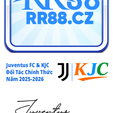
Anh em nhanh tay bật tài khoản, chốt cú nạp mở màn, kích
hoạt loạt may mắn – thưởng lớn đang chờ!
Kết luận
Khuyến mãi RR88
là cuộc đua không dành cho kẻ chậm
chân – khi từng giây là một pha kích nổ phần thưởng hấp
dẫn. Anh em đọc xong bài mà còn ngồi yên thì tiếc lắm đó!
Hành động ngay: Đăng nhập, lật thư, gom lộc. Đừng quên
chia sẻ bài viết này để không ai trong đội bạn bỏ lỡ cơ hội
săn quà đang “cháy máy”!