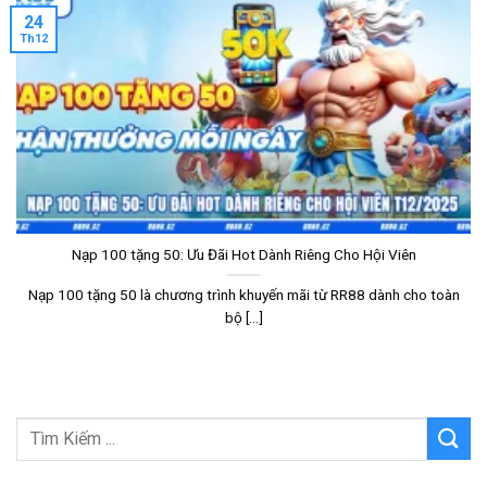
24
siêu dễ, auto nhận!
Th12
Càng nạp cao thưởng siêu lớn khi Từ 500 điểm nhận 18K,
lên tới 1 triệu điểm là 12,888K. App có mặt trên Android và
iOS, anh em tải một chạm là nhận quà cực đậm. Chỉ cần
đăng ký xong nhấn “Đăng ký tại đây” để hệ thống khuyến
mãi RR88 xác nhận là cộng thưởng liền tay. Chậm là hết slot!
Check thư đều – Quà tặng tự động gõ cửa
Nạp 100 tặng 50: Ưu Đãi Hot Dành Riêng Cho Hội Viên
Nạp 100 tặng 50 là chương trình khuyến mãi từ RR88 dành cho toàn
bộ [...]