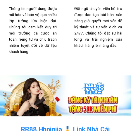
Thông tin người dùng được
Đội ngũ chuyên viên hỗ trợ
mã hóa và bảo vệ qua nhiều
được đào tạo bài bản, sẵn
lớp tường lửa hiện đại.
sàng giải quyết mọi vấn đề
Chúng tôi cam kết duy trì
kỹ thuật và tư vấn dịch vụ
môi trường cá cược an
24/7. Chúng tôi đặt sự hài
toàn, riêng tư và chịu trách
lòng và trải nghiệm của
nhiệm tuyệt đối về dữ liệu
khách hàng lên hàng đầu.
khách hàng.
RR88 Hhninija
Link Nhà Cái