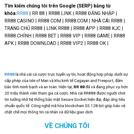
Giao diện UI/UX trực quan, logic
Tìm kiếm chúng tôi trên Google (SERP) bằng từ
khóa:
RR88
| RR 88 | RR88 LINK | RR88 ĐĂNG NHẬP |
Trang web gây ấn tượng mạnh với giao diện hiện đại, bố cục
RR88 CASINO | RR88 COM | RR88.COM | NHÀ CÁI RR88 |
logic giúp người chơi dễ thao tác trên mọi thiết bị. Từ điều
TRANG CHỦ RR88 | LINK RR88 | RR88 APP | RR88 KJC |
hướng đến hiệu ứng chuyển sảnh, mọi thứ đều được tối ưu
RR88 CHÍNH | RR88 BET | RR88 VIP | RR88 GAME | RR88
hóa để mang lại trải nghiệm mượt mà, thân thiện, đầy cảm
APK | RR88 DOWNLOAD | RR88 VIP2 | RR88 OK |
hứng ngay từ lần đầu đăng nhập.
Bảo mật 5 lớp
Nền tảng RR88 xây dựng lá chắn số vững chắc gồm 5 lớp:
RR88
là nhà cái cá cược trực tuyến uy tín, hoạt động hợp pháp dưới sự
SecureCore, Shield Wall Protection, Smart Guard Monitoring,
cấp phép của Isle of Man và khu kinh tế Cagayan and Freeport, đảm
SafeKey Verification và DataLock Encryption. Toàn bộ hệ
bảo tính minh bạch và an toàn. Hiện tại,
RR 88
đã và đang phục vụ hơn
thống được thiết kế để phát hiện sớm, chặn đứng xâm nhập,
20 triệu thành viên tham gia cá cược. Nhà cái RR888 được người chơi
mã hóa thông tin bảo vệ quyền riêng tư người dùng ở mức
tin tưởng nhờ hệ thống bảo mật Secure Socket hiện đại, đáp ứng tiêu
cao nhất.
chuẩn quốc tế. Công nghệ mã hóa blockchain SS 128-bit giúp bảo vệ
chặt chẽ mọi thông tin cá nhân và dữ liệu giao dịch.
Trò chơi được cung cấp bởi các đối tác siêu uy tín hàng
VỀ CHÚNG TÔI
đầu thế giới