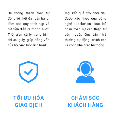
Hệ thống thanh toán tự
Mọi kết quả trò chơi đều
động liên kết đa ngân hàng,
được xác thực qua công
đảm bảo quy trình nạp và
nghệ Blockchain, loại bỏ
rút tiền diễn ra thông suốt.
hoàn toàn sự can thiệp từ
Thời gian xử lý trung bình
bên ngoài. Quy trình trả
chỉ 30 giây, giúp dòng vốn
thưởng tự động, chính xác
của hội viên luôn linh hoạt.
và công khai trên hệ thống.
TỐI ƯU HÓA
CHĂM SÓC
GIAO DỊCH
KHÁCH HÀNG