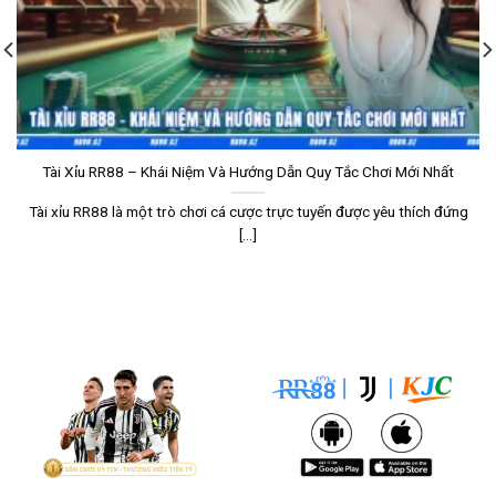
Tài Xỉu RR88 – Khái Niệm Và Hướng Dẫn Quy Tắc Chơi Mới Nhất
Nguồn gốc và các giấy phép của RR88
Tài xỉu RR88 là một trò chơi cá cược trực tuyến được yêu thích đứng
[...]
Nguồn gốc RR88
Ra đời tại thị trường quốc tế, đơn vị chính thức tiến vào Việt
Nam năm 2019 dưới sự dẫn dắt của CEO Malisa. Với tầm
nhìn chiến lược cùng nền tảng công nghệ vững chắc. Đơn vị
nhanh chóng mở rộng, tạo nên hệ sinh thái giải trí số hiện
đại, an toàn chuẩn quốc tế cho người chơi Việt.
Giấy phép pháp lý quan trọng