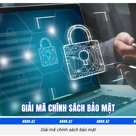
Giải mã chính sách bảo mật