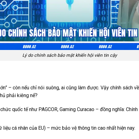
Lý do chính sách bảo mật khiến hội viên tin cậy
i lớn” – còn nếu chỉ nói suông, ai cũng làm được. Vậy chính sách
thủ phải kiêng nể?
 chức quốc tế như PAGCOR, Gaming Curacao – đồng nghĩa: Chính
liệu cá nhân của EU) – mức bảo vệ thông tin cao nhất hiện nay.