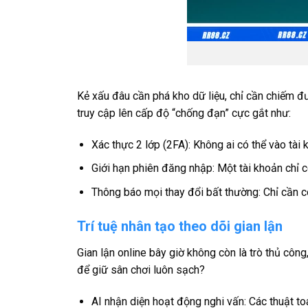
Kẻ xấu đâu cần phá kho dữ liệu, chỉ cần chiếm đư
truy cập lên cấp độ “chống đạn” cực gắt như:
Xác thực 2 lớp (2FA): Không ai có thể vào tà
Giới hạn phiên đăng nhập: Một tài khoản chỉ có
Thông báo mọi thay đổi bất thường: Chỉ cần có
Trí tuệ nhân tạo theo dõi gian lận
Gian lận online bây giờ không còn là trò thủ công
để giữ sân chơi luôn sạch?
AI nhận diện hoạt động nghi vấn: Các thuật toá