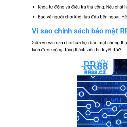
Khóa tự động và điều tra thủ công: Nếu phát h
Bảo vệ người chơi khỏi lừa đảo bên ngoài: Hệ
Vì sao chính sách bảo mật RR
Giữa vô vàn sân chơi hứa hẹn bảo mật nhưng thực 
luôn được cộng đồng thành viên tin tuyệt đối?