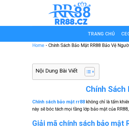
Skip
to
gay hôm nay – nhận ưu đãi điểm danh mỗi ngày lên đến 1.888.000đ! | Trải ng
content
TRANG CHỦ
CE
Home
-
Chính Sách Bảo Mật RR88 Bảo Vệ Người
Nội Dung Bài Viết
Chính Sách
Chính sách bảo mật rr88
không chỉ là tấm khiên
này sẽ bóc tách mọi tầng lớp bảo mật của RR88, g
Giải mã chính sách bảo mật 