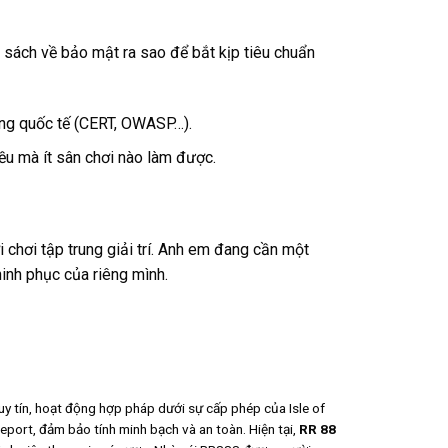
 sách về bảo mật ra sao để bắt kịp tiêu chuẩn
ạng quốc tế (CERT, OWASP…).
ều mà ít sân chơi nào làm được.
i chơi tập trung giải trí. Anh em đang cần một
inh phục của riêng mình.
 uy tín, hoạt động hợp pháp dưới sự cấp phép của Isle of
eport, đảm bảo tính minh bạch và an toàn. Hiện tại,
RR 88