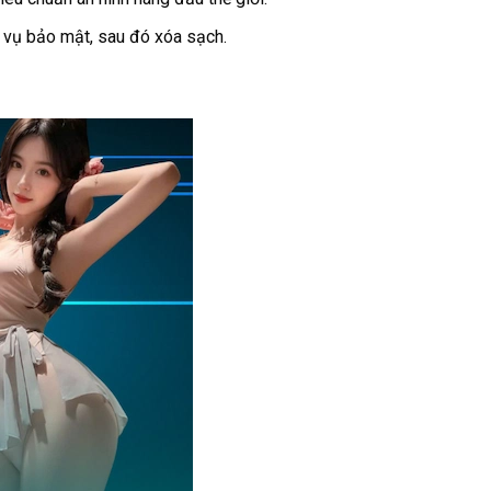
c vụ bảo mật, sau đó xóa sạch.