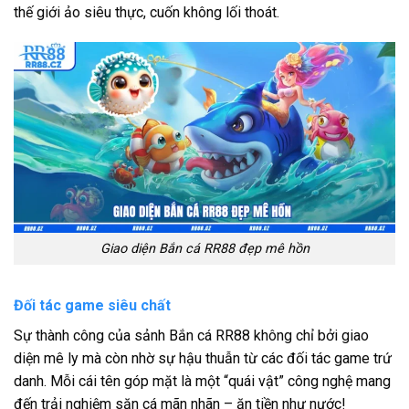
thế giới ảo siêu thực, cuốn không lối thoát.
Giao diện Bắn cá RR88 đẹp mê hồn
Đối tác game siêu chất
Sự thành công của sảnh Bắn cá RR88 không chỉ bởi giao
diện mê ly mà còn nhờ sự hậu thuẫn từ các đối tác game trứ
danh. Mỗi cái tên góp mặt là một “quái vật” công nghệ mang
đến trải nghiệm săn cá mãn nhãn – ăn tiền như nước!