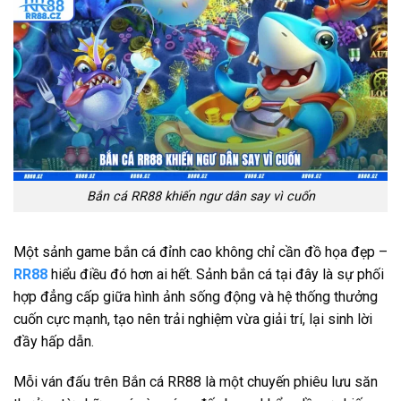
Bắn cá RR88 khiến ngư dân say vì cuốn
Một sảnh game bắn cá đỉnh cao không chỉ cần đồ họa đẹp –
RR88
hiểu điều đó hơn ai hết. Sảnh bắn cá tại đây là sự phối
hợp đẳng cấp giữa hình ảnh sống động và hệ thống thưởng
cuốn cực mạnh, tạo nên trải nghiệm vừa giải trí, lại sinh lời
đầy hấp dẫn.
Mỗi ván đấu trên Bắn cá RR88 là một chuyến phiêu lưu săn