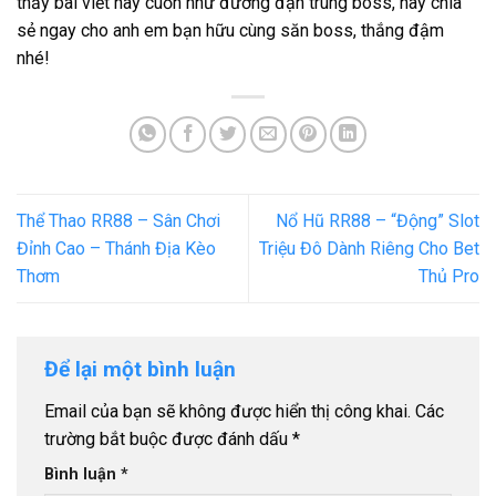
thấy bài viết này cuốn như đường đạn trúng boss, hãy chia
sẻ ngay cho anh em bạn hữu cùng săn boss, thắng đậm
nhé!
Thể Thao RR88 – Sân Chơi
Nổ Hũ RR88 – “Động” Slot
Đỉnh Cao – Thánh Địa Kèo
Triệu Đô Dành Riêng Cho Bet
Thơm
Thủ Pro
Để lại một bình luận
Email của bạn sẽ không được hiển thị công khai.
Các
trường bắt buộc được đánh dấu
*
Bình luận
*