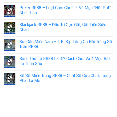
Poker RR88 – Luật Chơi Chi Tiết Và Mẹo “Hốt Pot”
24
Như Thần
Th12
Blackjack RR88 – Đấu Trí Cực Gắt, Gặt Tiền Siêu
24
Nhanh
Th12
Soi Cầu Miền Nam – 4 Bí Kíp Tăng Cơ Hội Trúng Số
24
Trên RR88
Th12
Bạch Thủ Lô RR88 Là Gì? Cách Chơi Và 4 Mẹo Bắt
24
Lô Thần Sầu
Th12
Xổ Số Miền Trung RR88 – Chốt Số Cực Chất, Trúng
24
Phát Là Mê
Th12