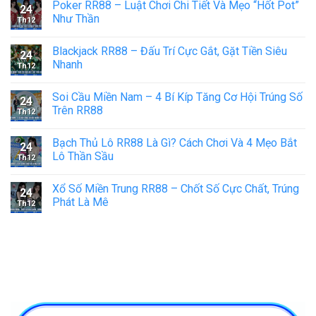
Poker RR88 – Luật Chơi Chi Tiết Và Mẹo “Hốt Pot”
24
Như Thần
Th12
Blackjack RR88 – Đấu Trí Cực Gắt, Gặt Tiền Siêu
24
Nhanh
Th12
Soi Cầu Miền Nam – 4 Bí Kíp Tăng Cơ Hội Trúng Số
24
Trên RR88
Th12
Bạch Thủ Lô RR88 Là Gì? Cách Chơi Và 4 Mẹo Bắt
24
Lô Thần Sầu
Th12
Xổ Số Miền Trung RR88 – Chốt Số Cực Chất, Trúng
24
Phát Là Mê
Th12