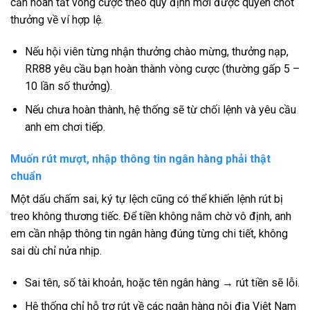
cần hoàn tất vòng cược theo quy định mới được quyền chốt
thưởng về ví hợp lệ.
Nếu hội viên từng nhận thưởng chào mừng, thưởng nạp,
RR88 yêu cầu bạn hoàn thành vòng cược (thường gấp 5 –
10 lần số thưởng).
Nếu chưa hoàn thành, hệ thống sẽ từ chối lệnh và yêu cầu
anh em chơi tiếp.
Muốn rút mượt, nhập thông tin ngân hàng phải thật
chuẩn
Một dấu chấm sai, ký tự lệch cũng có thể khiến lệnh rút bị
treo không thương tiếc. Để tiền không nằm chờ vô định, anh
em cần nhập thông tin ngân hàng đúng từng chi tiết, không
sai dù chỉ nửa nhịp.
Sai tên, số tài khoản, hoặc tên ngân hàng → rút tiền sẽ lỗi.
Hệ thống chỉ hỗ trợ rút về các ngân hàng nội địa Việt Nam