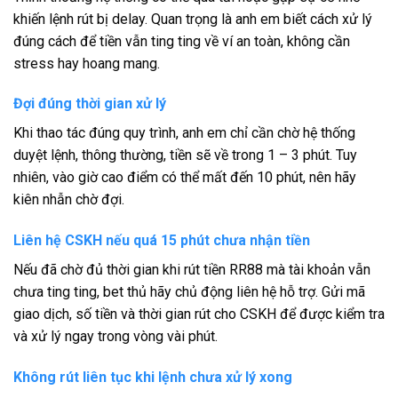
khiến lệnh rút bị delay. Quan trọng là anh em biết cách xử lý
đúng cách để tiền vẫn ting ting về ví an toàn, không cần
stress hay hoang mang.
Đợi đúng thời gian xử lý
Khi thao tác đúng quy trình, anh em chỉ cần chờ hệ thống
duyệt lệnh, thông thường, tiền sẽ về trong 1 – 3 phút. Tuy
nhiên, vào giờ cao điểm có thể mất đến 10 phút, nên hãy
kiên nhẫn chờ đợi.
Liên hệ CSKH nếu quá 15 phút chưa nhận tiền
Nếu đã chờ đủ thời gian khi rút tiền RR88 mà tài khoản vẫn
chưa ting ting, bet thủ hãy chủ động liên hệ hỗ trợ. Gửi mã
giao dịch, số tiền và thời gian rút cho CSKH để được kiểm tra
và xử lý ngay trong vòng vài phút.
Không rút liên tục khi lệnh chưa xử lý xong