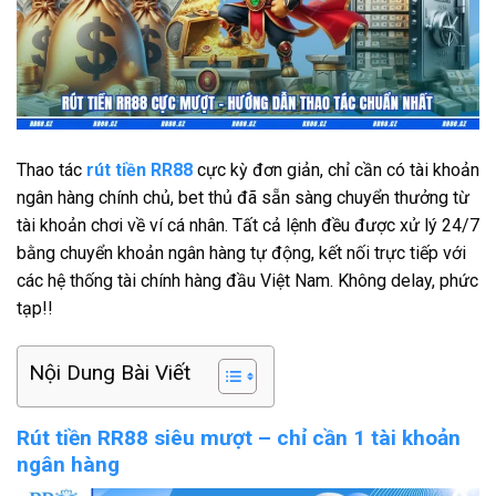
Thao tác
rút tiền RR88
cực kỳ đơn giản, chỉ cần có tài khoản
ngân hàng chính chủ, bet thủ đã sẵn sàng chuyển thưởng từ
tài khoản chơi về ví cá nhân. Tất cả lệnh đều được xử lý 24/7
bằng chuyển khoản ngân hàng tự động, kết nối trực tiếp với
các hệ thống tài chính hàng đầu Việt Nam. Không delay, phức
tạp!!
Nội Dung Bài Viết
Rút tiền RR88 siêu mượt – chỉ cần 1 tài khoản
ngân hàng