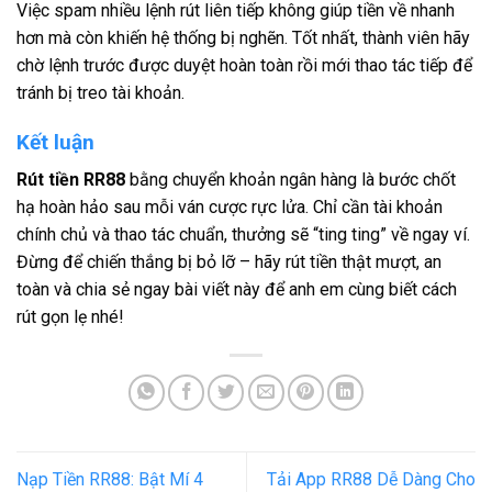
Việc spam nhiều lệnh rút liên tiếp không giúp tiền về nhanh
hơn mà còn khiến hệ thống bị nghẽn. Tốt nhất, thành viên hãy
chờ lệnh trước được duyệt hoàn toàn rồi mới thao tác tiếp để
tránh bị treo tài khoản.
Kết luận
Rút tiền RR88
bằng chuyển khoản ngân hàng là bước chốt
hạ hoàn hảo sau mỗi ván cược rực lửa. Chỉ cần tài khoản
chính chủ và thao tác chuẩn, thưởng sẽ “ting ting” về ngay ví.
Đừng để chiến thắng bị bỏ lỡ – hãy rút tiền thật mượt, an
toàn và chia sẻ ngay bài viết này để anh em cùng biết cách
rút gọn lẹ nhé!
Nạp Tiền RR88: Bật Mí 4
Tải App RR88 Dễ Dàng Cho