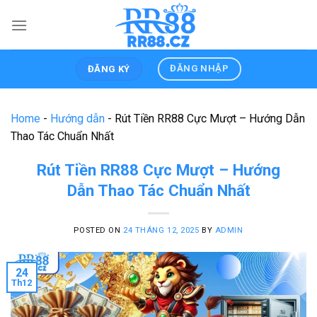
Skip
to
content
ĐĂNG NHẬP
ĐĂNG KÝ
Home
-
Hướng dẫn
-
Rút Tiền RR88 Cực Mượt – Hướng Dẫn
Thao Tác Chuẩn Nhất
Rút Tiền RR88 Cực Mượt – Hướng
Dẫn Thao Tác Chuẩn Nhất
POSTED ON
24 THÁNG 12, 2025
BY
ADMIN
24
Th12