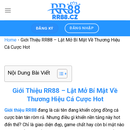
Skip
to
content
ĐĂNG NHẬP
ĐĂNG KÝ
Home
-
Giới Thiệu RR88 – Lật Mở Bí Mật Về Thương Hiệu
Cá Cược Hot
Nội Dung Bài Viết
Giới Thiệu RR88 – Lật Mở Bí Mật Về
Thương Hiệu Cá Cược Hot
Giới thiệu RR88
đang là cái tên đang khiến cộng đồng cá
cược bàn tán rôm rả. Nhưng điều gì khiến nền tảng này hot
đến thế? Chỉ là giao diện đẹp, game chất hay còn bí mật nào