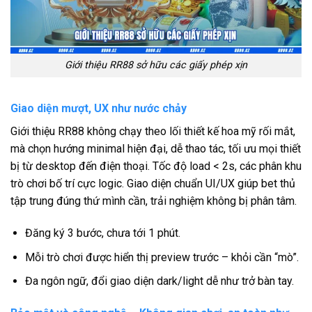
Giới thiệu RR88 sở hữu các giấy phép xịn
Giao diện mượt, UX như nước chảy
Giới thiệu RR88 không chạy theo lối thiết kế hoa mỹ rối mắt,
mà chọn hướng minimal hiện đại, dễ thao tác, tối ưu mọi thiết
bị từ desktop đến điện thoại. Tốc độ load < 2s, các phân khu
trò chơi bố trí cực logic. Giao diện chuẩn UI/UX giúp bet thủ
tập trung đúng thứ mình cần, trải nghiệm không bị phân tâm.
Đăng ký 3 bước, chưa tới 1 phút.
Mỗi trò chơi được hiển thị preview trước – khỏi cần “mò”.
Đa ngôn ngữ, đổi giao diện dark/light dễ như trở bàn tay.