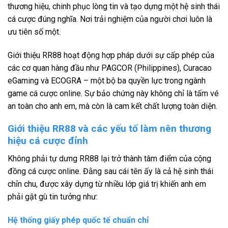
thương hiệu, chinh phục lòng tin và tạo dựng một hệ sinh thái
cá cược đúng nghĩa. Nơi trải nghiệm của người chơi luôn là
ưu tiên số một.
Giới thiệu RR88 hoạt động hợp pháp dưới sự cấp phép của
các cơ quan hàng đầu như PAGCOR (Philippines), Curacao
eGaming và ECOGRA – một bộ ba quyền lực trong ngành
game cá cược online. Sự bảo chứng này không chỉ là tấm vé
an toàn cho anh em, mà còn là cam kết chất lượng toàn diện.
Giới thiệu RR88 và các yếu tố làm nên thương
hiệu cá cược đỉnh
Không phải tự dưng RR88 lại trở thành tâm điểm của cộng
đồng cá cược online. Đằng sau cái tên ấy là cả hệ sinh thái
chỉn chu, được xây dựng từ nhiều lớp giá trị khiến anh em
phải gật gù tin tưởng như:
Hệ thống giấy phép quốc tế chuẩn chỉ