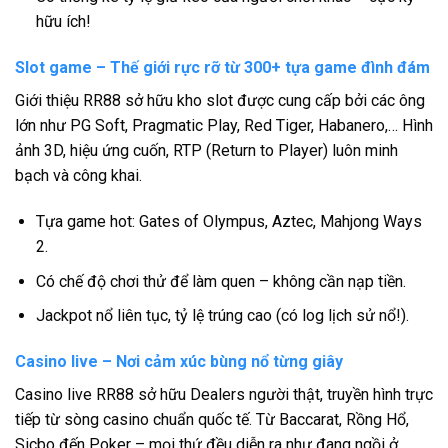
hữu ích!
Slot game – Thế giới rực rỡ từ 300+ tựa game đình đám
Giới thiệu RR88 sở hữu kho slot được cung cấp bởi các ông
lớn như PG Soft, Pragmatic Play, Red Tiger, Habanero,… Hình
ảnh 3D, hiệu ứng cuốn, RTP (Return to Player) luôn minh
bạch và công khai.
Tựa game hot: Gates of Olympus, Aztec, Mahjong Ways
2.
Có chế độ chơi thử để làm quen – không cần nạp tiền.
Jackpot nổ liên tục, tỷ lệ trúng cao (có log lịch sử nổ!).
Casino live – Nơi cảm xúc bùng nổ từng giây
Casino live RR88 sở hữu Dealers người thật, truyền hình trực
tiếp từ sòng casino chuẩn quốc tế. Từ Baccarat, Rồng Hổ,
Sicbo đến Poker – mọi thứ đều diễn ra như đang ngồi ở