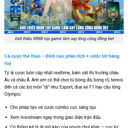
Giới thiệu RR88 top game làm say lòng cộng đồng bet
Cá cược thể thao – Đỉnh cao phân tích + odds tốt hàng
top
Tỷ lệ cược luôn cập nhật realtime, bám sát thị trường châu
Âu và châu Á. Anh em có thể chơi từ bóng đá, bóng rổ, tennis
đến cả các bộ môn “dị” như Esport, đua xe F1 hay cầu lông
Olympic.
Cho phép tạo vé cược combo cực sáng tạo.
Xem livestream ngay trong giao diện trận đấu.
Có thống kê tỷ lệ giữ kèo của người chơi khác – cực kỳ