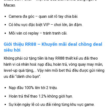
Macao.
Camera đa góc – quan sát rõ tay chia bài.
Có khu vực đặc biệt VIP – chơi lớn, ăn đậm.
Mỗi ván có replay – tránh tranh cãi.
Giới thiệu RR88 – Khuyến mãi deal chồng deal
siêu hời
Không phải cứ tặng tiền là hay RR88 thiết kế ưu đãi theo
hành vi cá nhân hoá: nạp đầu, hoàn trả, vòng quay may mắn,
level-up quà tặng,… Vậy nên mỗi bet thủ đều được gửi riêng
ưu đãi “dành cho bạn”.
Nạp đầu 100% lên tới 2 triệu.
Hoàn trả thể thao 1.2% không giới hạn.
Sự kiện ngày lễ có ưu đãi riêng từng khu vực game.