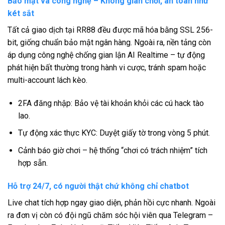
Bảo mật và công nghệ – Không gian chơi, an toàn như
két sắt
Tất cả giao dịch tại RR88 đều được mã hóa bằng SSL 256-
bit, giống chuẩn bảo mật ngân hàng. Ngoài ra, nền tảng còn
áp dụng công nghệ chống gian lận AI Realtime – tự động
phát hiện bất thường trong hành vi cược, tránh spam hoặc
multi-account lách kèo.
2FA đăng nhập: Bảo vệ tài khoản khỏi các cú hack tào
lao.
Tự động xác thực KYC: Duyệt giấy tờ trong vòng 5 phút.
Cảnh báo giờ chơi – hệ thống “chơi có trách nhiệm” tích
hợp sẵn.
Hỗ trợ 24/7, có người thật chứ không chỉ chatbot
Live chat tích hợp ngay giao diện, phản hồi cực nhanh. Ngoài
ra đơn vị còn có đội ngũ chăm sóc hội viên qua Telegram –