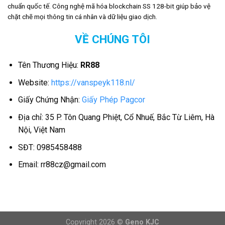
chuẩn quốc tế. Công nghệ mã hóa blockchain SS 128-bit giúp bảo vệ
chặt chẽ mọi thông tin cá nhân và dữ liệu giao dịch.
VỀ CHÚNG TÔI
Tên Thương Hiệu:
RR88
Website:
https://vanspeyk118.nl/
Giấy Chứng Nhận:
Giấy Phép Pagcor
Địa chỉ: 35 P. Tôn Quang Phiệt, Cổ Nhuế, Bắc Từ Liêm, Hà
Nội, Việt Nam
SĐT: 0985458488
Email:
rr88cz@gmail.com
Copyright 2026 ©
Geno KJC