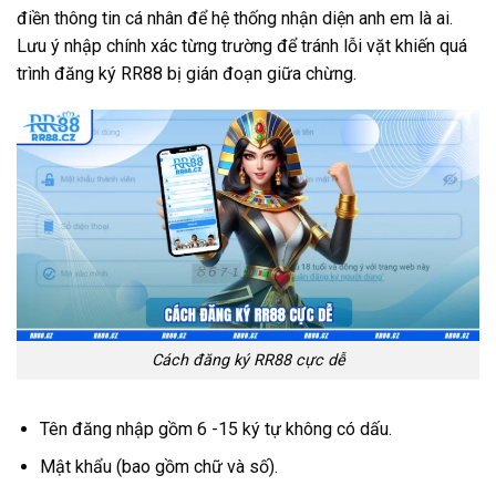
điền thông tin cá nhân để hệ thống nhận diện anh em là ai.
Lưu ý nhập chính xác từng trường để tránh lỗi vặt khiến quá
trình đăng ký RR88 bị gián đoạn giữa chừng.
Cách đăng ký RR88 cực dễ
Tên đăng nhập gồm 6 -15 ký tự không có dấu.
Mật khẩu (bao gồm chữ và số).