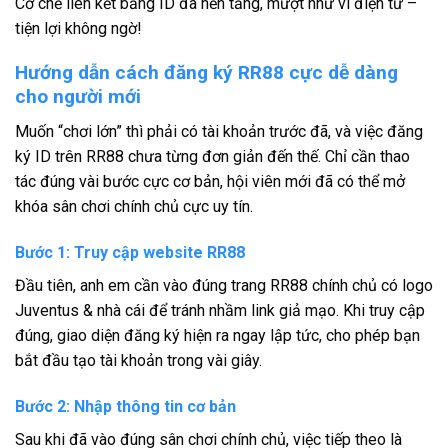
Cơ chế liên kết bằng ID đa nền tảng, mượt như ví điện tử –
tiện lợi không ngờ!
Hướng dẫn cách đăng ký RR88 cực dễ dàng
cho người mới
Muốn “chơi lớn” thì phải có tài khoản trước đã, và việc đăng
ký ID trên RR88 chưa từng đơn giản đến thế. Chỉ cần thao
tác đúng vài bước cực cơ bản, hội viên mới đã có thể mở
khóa sân chơi chính chủ cực uy tín.
Bước 1: Truy cập website RR88
Đầu tiên, anh em cần vào đúng trang RR88 chính chủ có logo
Juventus & nhà cái để tránh nhầm link giả mạo. Khi truy cập
đúng, giao diện đăng ký hiện ra ngay lập tức, cho phép bạn
bắt đầu tạo tài khoản trong vài giây.
Bước 2: Nhập thông tin cơ bản
Sau khi đã vào đúng sân chơi chính chủ, việc tiếp theo là